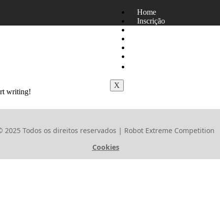
Home
Inscrição
Voluntariado
Loja – REC
Política de Privacidade
Termos & Condições
0 itens
0,00 €
X
rt writing!
© 2025 Todos os direitos reservados | Robot Extreme Competition
Cookies